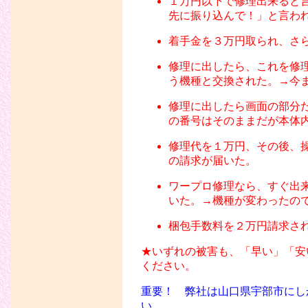
１万円以下で修理出来ると
先に振り込んで！」と言わ
着手金を３万円取られ、さ
修理に出したら、これを修
う機種と交換された。→今
修理に出したら画面の部分
の番号はそのままだが本体
修理代を１万円、その後、
の請求が届いた。
ワープロ修理なら、すぐ出
いた。→機種が変わったの
梱包手数料を２万円請求さ
★いずれの被害も、「早い」「安
ください。
重要！ 弊社は山口県宇部市にし
い。